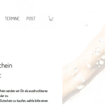
TERMINE
POST
chein
Preis
€
hein senden wir Dir als ausdruckbares
lar zu.
Gutschein zu kaufen, wähle bitte einen