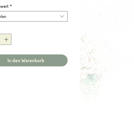
i
"Gutscheinwert".
nwert
*
ierung:
hlen
stecker kosten 10,- und 21,-€.
 Ohrhänger 15,- und 20,-€.
ge Ohrhänger liegen im Schnitt zwischen
30,-€.
gen im Schnitt zwischen 17,- und 25,-€.
ere Arbeiten sind entrpechend teurer.
In den Warenkorb
chein ist 3 Jahre lang gültig und kann auf
erer Märkte, in unserem Online-Shop
usammenhang mit einer individuellen
 oder einem Auftrag bei uns eingelöst
ktuelle Markttermine findest Du unter
ösung in anderen als den von uns
 betreuten Verkaufseinrichtungen ist nicht
.B „U.R. Galerie Dresden“).
wert muss mindestens dem Betrag des
s entsprechen. Etwaiges Restguthaben wird