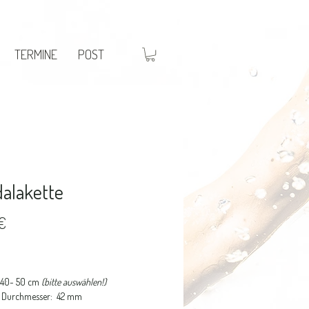
TERMINE
POST
alakette
Preis
€
: 40- 50 cm
(bitte auswählen!)
, Durchmesser: 42 mm