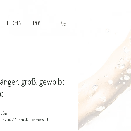
TERMINE
POST
änger, groß, gewölbt
Preis
 €
röße
konvex) /21 mm (Durchmesser)