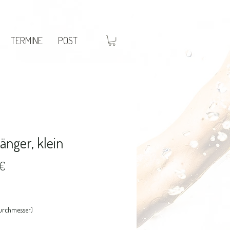
TERMINE
POST
änger, klein
Preis
 €
urchmesser)