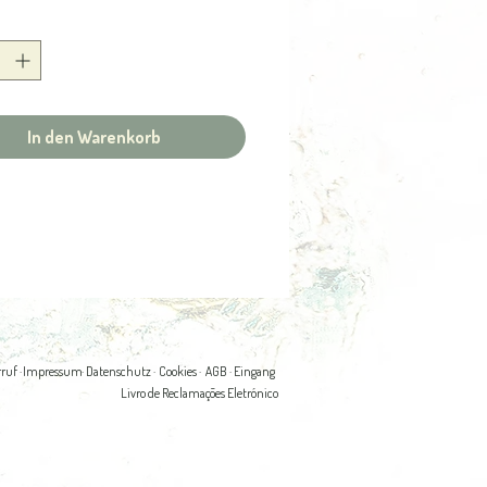
andgemalt auf Kupfer,
aus 925er Silber
In den Warenkorb
ruf ·
Impressum
· Datenschutz ·
Cookies ·
AGB
· Eingang
Livro de Reclamações Eletrónico