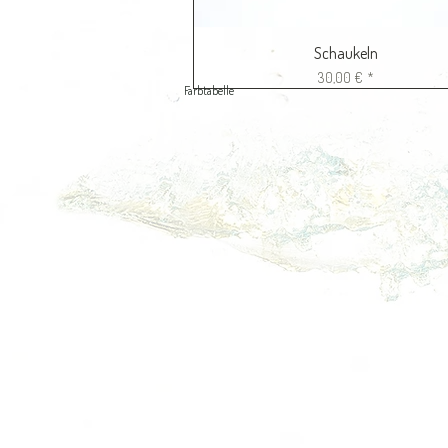
Schaukeln
Preis
30,00 €
Farbtabelle